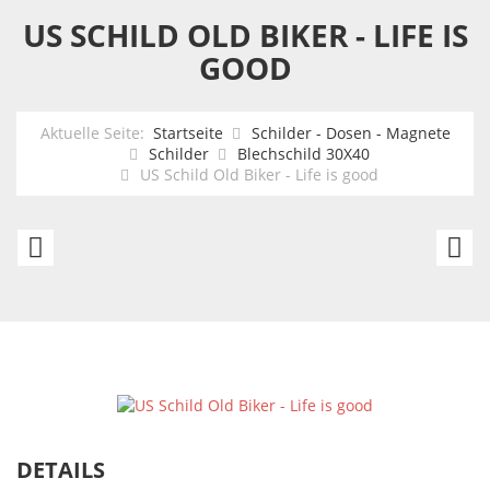
US SCHILD OLD BIKER - LIFE IS
GOOD
Aktuelle Seite:
Startseite
Schilder - Dosen - Magnete
Schilder
Blechschild 30X40
US Schild Old Biker - Life is good
US
U
Schild
Bl
America
3
-
c
where
JE
the
W
sun
Pa
DETAILS
is
on