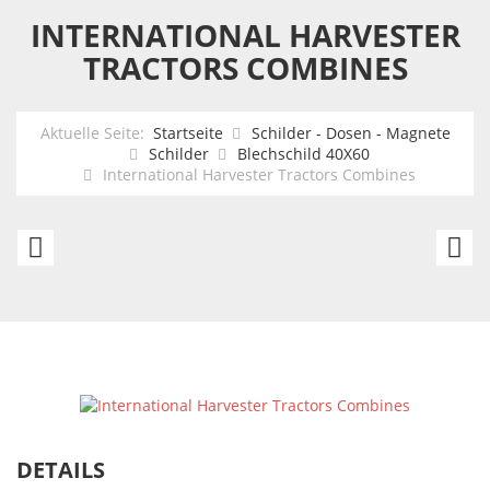
INTERNATIONAL HARVESTER
TRACTORS COMBINES
Aktuelle Seite:
Startseite
Schilder - Dosen - Magnete
Schilder
Blechschild 40X60
International Harvester Tractors Combines
Smith
Hi
&
R
Wesson
U
-
6
secured
and
protected
DETAILS