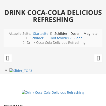
DRINK COCA-COLA DELICIOUS
REFRESHING
Aktuelle Seite:
Startseite
Schilder - Dosen - Magnete
Schilder
Holzschilder / Bilder
Drink Coca-Cola Delicious Refreshing
Coca-
Dr
Cola
Co
Go
Co
refreshed
in
14x44
Bo
cm