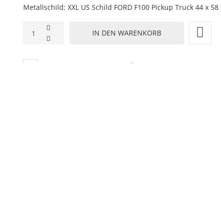
Metallschild: XXL US Schild FORD F100 Pickup Truck 44 x 58
ZUR WUNSCHLISTE HINZUFÜGEN
HINZUFÜGEN ZUM VERGLEICHEN
ZURÜCK ZU:
METALL SCHILDER
BESCHREIBUNG
LIEFERZEIT
SA:
kt, herrliche Details und Farben sind das Resultat !