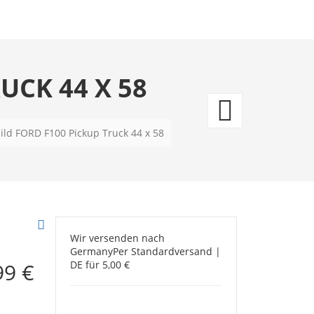
UCK 44 X 58
Chevr
Picku
ild FORD F100 Pickup Truck 44 x 58
in
the
sunse
Wir versenden nach
Germany
Per Standardversand |
99 €
DE für 5,00 €