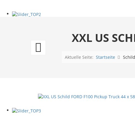
XXL US SCH
Two
Classic
Aktuelle Seite:
Startseite
Schil
Muscle
Cars
Oldsmobile
+
Camaro