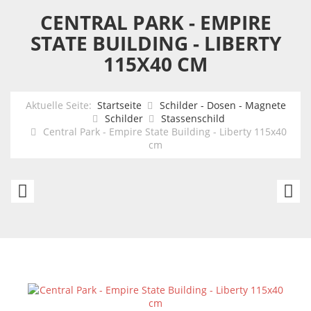
CENTRAL PARK - EMPIRE
STATE BUILDING - LIBERTY
115X40 CM
Aktuelle Seite:
Startseite
Schilder - Dosen - Magnete
Schilder
Stassenschild
Central Park - Empire State Building - Liberty 115x40
cm
Stairway
H
to
to
Heaven
He
-
-
Next
1
Exit
c