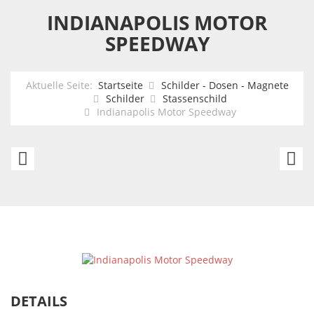
INDIANAPOLIS MOTOR
SPEEDWAY
Aktuelle Seite:
Startseite
Schilder - Dosen - Magnete
Schilder
Stassenschild
Indianapolis Motor Speedway
Daytona
C
Motor
C
Speedway
M
A
Si
DETAILS