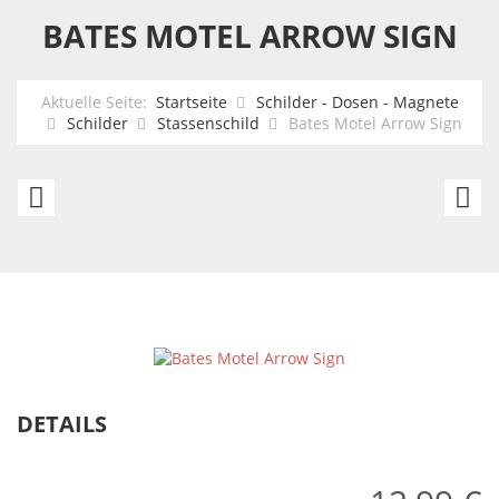
BATES MOTEL ARROW SIGN
Aktuelle Seite:
Startseite
Schilder - Dosen - Magnete
Schilder
Stassenschild
Bates Motel Arrow Sign
Guinness
9
Arrow
Mi
Large
T
Arrow
C
Sign
A
Si
DETAILS