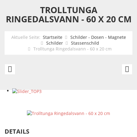
TROLLTUNGA
RINGEDALSVANN - 60 X 20 CM
Aktuelle Seite:
Startseite
Schilder - Dosen - Magnete
Schilder
Stassenschild
Trolltunga Ringedalsvann - 60 x 20 cm
Rocky
N
Mountains
-
National
6
Park
x
-
2
Deere
c
45x10
DETAILS
cm