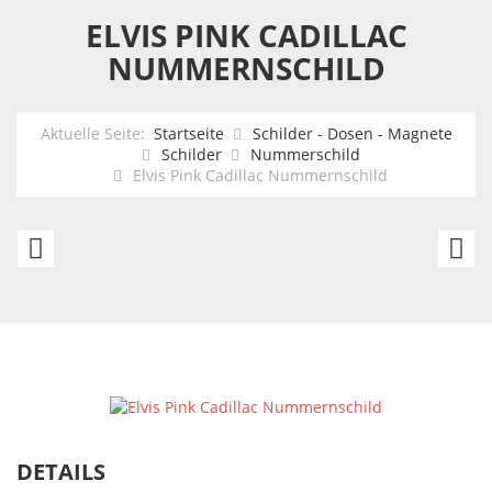
ELVIS PINK CADILLAC
NUMMERNSCHILD
Aktuelle Seite:
Startseite
Schilder - Dosen - Magnete
Schilder
Nummerschild
Elvis Pink Cadillac Nummernschild
Pink
El
Floyd
N
Nummernschild
C
DETAILS