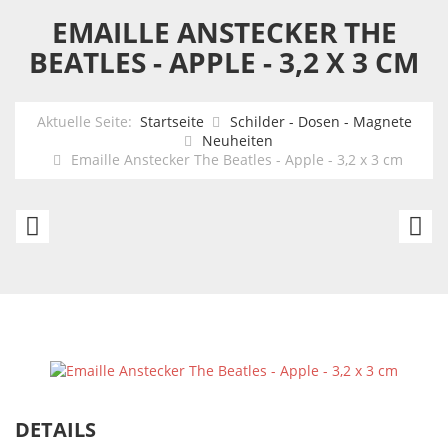
EMAILLE ANSTECKER THE
BEATLES - APPLE - 3,2 X 3 CM
Aktuelle Seite:
Startseite
Schilder - Dosen - Magnete
Neuheiten
Emaille Anstecker The Beatles - Apple - 3,2 x 3 cm
Emaille
Em
Anstecker
An
Rolling
T
Stones
Be
Tongue
-
-
L
3,3
-
DETAILS
x
4