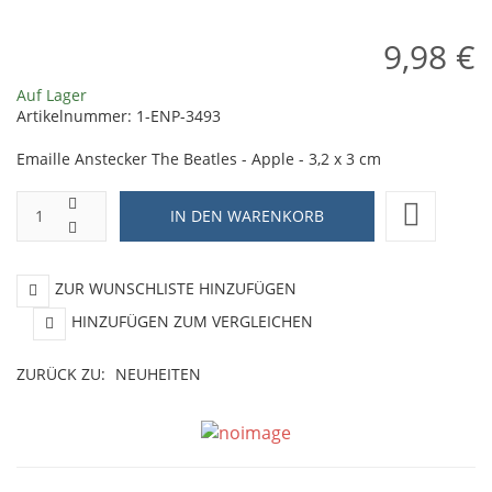
2,8
x
9,98 €
cm
2
c
Auf Lager
Artikelnummer:
1-ENP-3493
Emaille Anstecker The Beatles - Apple - 3,2 x 3 cm
ZUR WUNSCHLISTE HINZUFÜGEN
HINZUFÜGEN ZUM VERGLEICHEN
ZURÜCK ZU:
NEUHEITEN