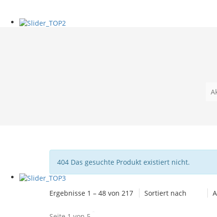
A
Hinweis
404 Das gesuchte Produkt existiert nicht.
Ergebnisse 1 – 48 von 217
Sortiert nach
A
Seite 1 von 5