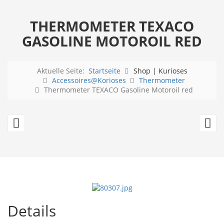
THERMOMETER TEXACO
GASOLINE MOTOROIL RED
Aktuelle Seite:
Startseite
Shop | Kurioses
Accessoires@Korioses
Thermometer
Thermometer TEXACO Gasoline Motoroil red
Thermometer
X
TEXACO
Bl
Gasoline
T
Motoroil
Pe
green
Co
Details