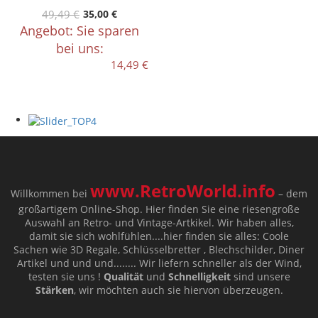
49,49 €
35,00 €
Angebot: Sie sparen
bei uns:
14,49 €
www.RetroWorld.info
Willkommen bei
– dem
großartigem Online-Shop. Hier finden Sie eine riesengroße
Auswahl an Retro- und Vintage-Artkikel. Wir haben alles,
damit sie sich wohlfühlen....hier finden sie alles: Coole
Sachen wie 3D Regale, Schlüsselbretter , Blechschilder, Diner
Artikel und und und........ Wir liefern schneller als der Wind,
testen sie uns !
Qualität
und
Schnelligkeit
sind unsere
Stärken
, wir möchten auch sie hiervon überzeugen.