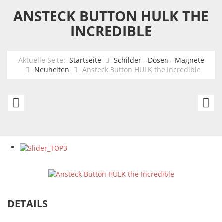
ANSTECK BUTTON HULK THE
INCREDIBLE
Aktuelle Seite:
Startseite
Schilder - Dosen - Magnete
Neuheiten
Ansteck Button HULK the Incredible
Ansteck
An
Button
B
Batman
Ca
A
Sh
DETAILS