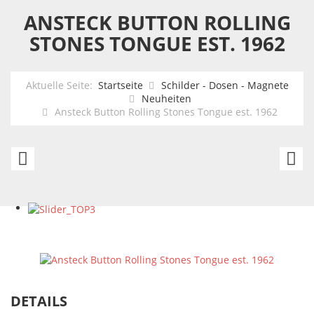
ANSTECK BUTTON ROLLING
STONES TONGUE EST. 1962
Aktuelle Seite:
Startseite
Schilder - Dosen - Magnete
Neuheiten
Ansteck Button Rolling Stones Tongue est. 1962
Ansteck
T
Button
D
Rolling
He
Stones
de
Tongue
Ri
original
-
Y
DETAILS
sh