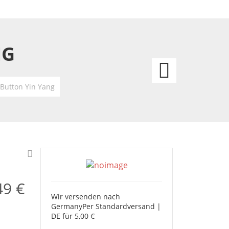
NG
Anste
Butto
 Button Yin Yang
Donal
Duck
-
Disne
49 €
Wir versenden nach
Germany
Per Standardversand |
DE für 5,00 €