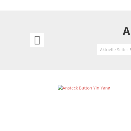
A
Ansteck
Button
Aktuelle Seite:
Spiderman
-
Eyes