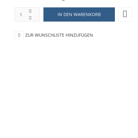
ZUR WUNSCHLISTE HINZUFÜGEN
HINZUFÜGEN ZUM VERGLEICHEN
ZURÜCK ZU:
NEUHEITEN
BESCHREIBUNG
LIEFERZEIT
Yang