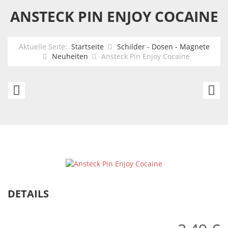
ANSTECK PIN ENJOY COCAINE
Aktuelle Seite:
Startseite
Schilder - Dosen - Magnete
Neuheiten
Ansteck Pin Enjoy Cocaine
Ansteck
An
Pin
Pi
Grateful
Ge
Dead
-
San
Francisco
DETAILS