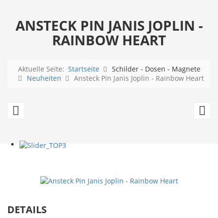
ANSTECK PIN JANIS JOPLIN -
RAINBOW HEART
Aktuelle Seite:
Startseite
Schilder - Dosen - Magnete
Neuheiten
Ansteck Pin Janis Joplin - Rainbow Heart
Ansteck
An
Pin
Pi
Jefferson
J.
Airplane
Ge
Black/white
B
DETAILS