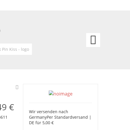
O
Anste
Pin
 Pin Kiss - logo
Kiss
-
Grou
Shot
49 €
Wir versenden nach
Germany
Per Standardversand |
3611
DE für 5,00 €