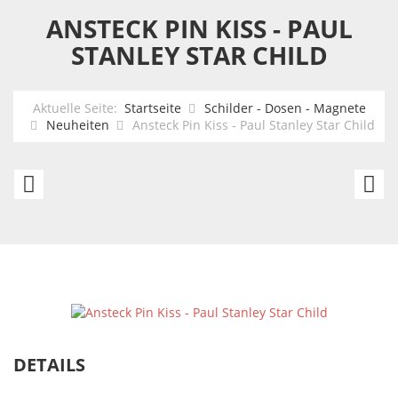
ANSTECK PIN KISS - PAUL
STANLEY STAR CHILD
Aktuelle Seite:
Startseite
Schilder - Dosen - Magnete
Neuheiten
Ansteck Pin Kiss - Paul Stanley Star Child
Ansteck
An
Pin
Pi
Kiss
Ki
-
-
Peter
A
Criss
Fr
The
S
DETAILS
Catman
A