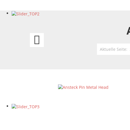
Jefferson
Starship
Aktuelle Seite:
-
„Modern...“