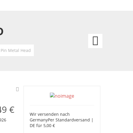
D
Anste
Pin
 Pin Metal Head
Kiss
-
logo
49 €
Wir versenden nach
Germany
Per Standardversand |
926
DE für 5,00 €