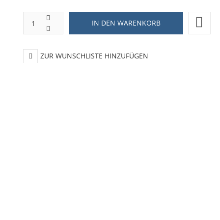
ZUR WUNSCHLISTE HINZUFÜGEN
HINZUFÜGEN ZUM VERGLEICHEN
ZURÜCK ZU:
NEUHEITEN
BESCHREIBUNG
LIEFERZEIT