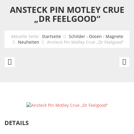
ANSTECK PIN MOTLEY CRUE
„DR FEELGOOD“
Aktuelle Seite:
Startseite
Schilder - Dosen - Magnete
Neuheiten
Ansteck Pin Motley Crue „Dr Feelgood“
Ansteck
Je
Pin
St
Motley
-
Crue
„M
„Pentagram“
DETAILS