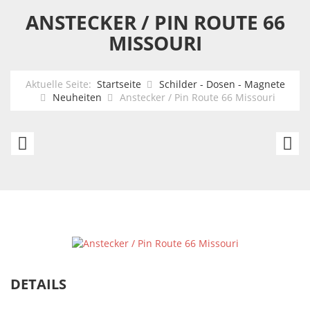
ANSTECKER / PIN ROUTE 66
MISSOURI
Aktuelle Seite:
Startseite
Schilder - Dosen - Magnete
Neuheiten
Anstecker / Pin Route 66 Missouri
Anstecker
An
/
/
Pin
Pi
Route
R
66
6
New
K
Mexico
DETAILS