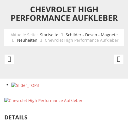
CHEVROLET HIGH
PERFORMANCE AUFKLEBER
Aktuelle Seite:
Startseite
Schilder - Dosen - Magnete
Neuheiten
Chevrolet High Performance Aufkleber
Chevrolet
Bu
Corvette
L
C6
Au
Aufkleber
DETAILS