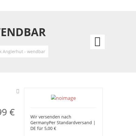
WENDBAR
Deco
Holz
k Anglerhut - wendbar
Propel
50x4
-
Blau/w
99 €
Wir versenden nach
Germany
Per Standardversand |
DE für 5,00 €