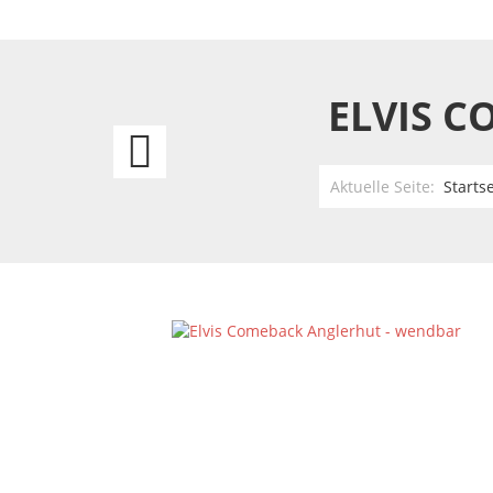
ELVIS 
John
Wayne
Aktuelle Seite:
Startse
Winchester
Garderobe