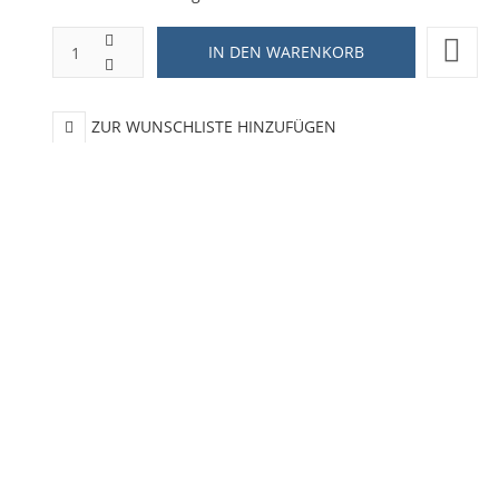
ZUR WUNSCHLISTE HINZUFÜGEN
HINZUFÜGEN ZUM VERGLEICHEN
ZURÜCK ZU:
NEUHEITEN
BESCHREIBUNG
LIEFERZEIT
ing of Rockn Roll
 Designs