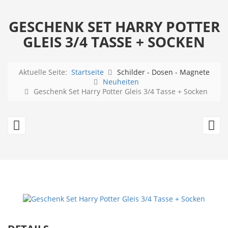
GESCHENK SET HARRY POTTER
GLEIS 3/4 TASSE + SOCKEN
Aktuelle Seite:
Startseite
Schilder - Dosen - Magnete
Neuheiten
Geschenk Set Harry Potter Gleis 3/4 Tasse + Socken
US
G
Schild:
Se
Case
Q
FARM
T
Machinery
+
ca.
S
38