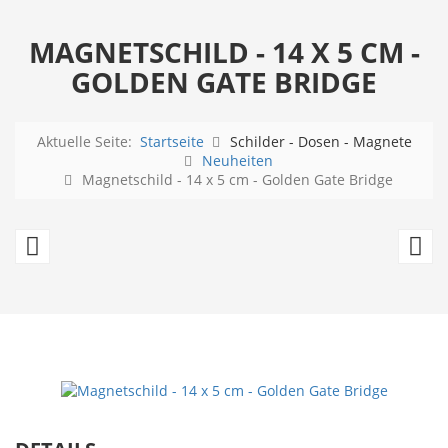
MAGNETSCHILD - 14 X 5 CM -
GOLDEN GATE BRIDGE
Aktuelle Seite:
Startseite
Schilder - Dosen - Magnete
Neuheiten
Magnetschild - 14 x 5 cm - Golden Gate Bridge
Magnetschild
Ma
-
-
14
1
x
x
5
5
cm
c
-
-