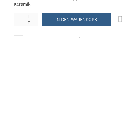
Keramik
ZUR WUNSCHLISTE HINZUFÜGEN
HINZUFÜGEN ZUM VERGLEICHEN
ZURÜCK ZU:
NEUHEITEN
BESCHREIBUNG
LIEFERZEIT
hmuck Schale Snoopy LOVE