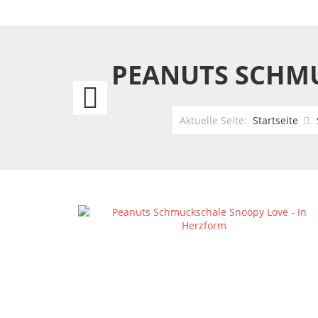
PEANUTS SCHMU
Peanuts
Schmuckschale
Aktuelle Seite:
Startseite
Snoopy
Tennis