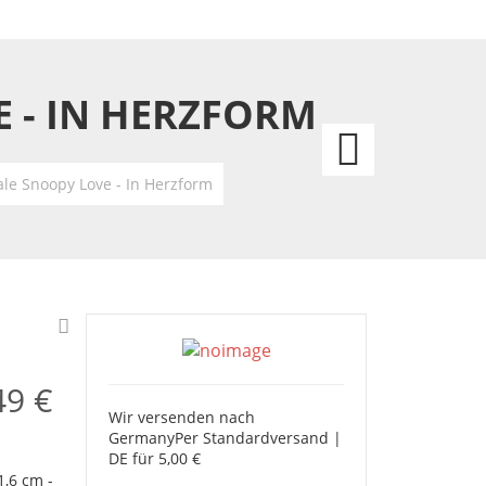
 - IN HERZFORM
Frien
Beer
e Snoopy Love - In Herzform
Girls
-
Wife
30x20
49 €
Wir versenden nach
cm
Germany
Per Standardversand |
DE für 5,00 €
,6 cm -