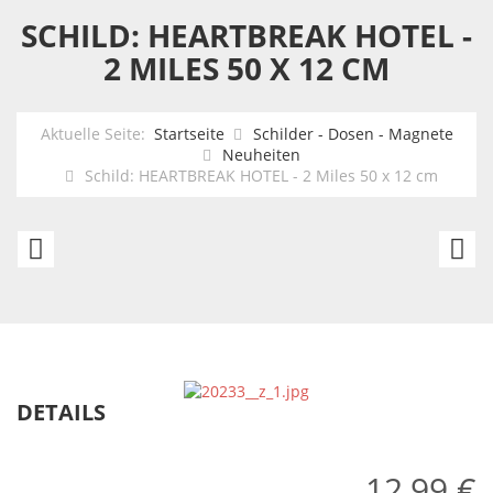
SCHILD: HEARTBREAK HOTEL -
2 MILES 50 X 12 CM
Aktuelle Seite:
Startseite
Schilder - Dosen - Magnete
Neuheiten
Schild: HEARTBREAK HOTEL - 2 Miles 50 x 12 cm
XXL
Sc
Schild
W
Corvette
W
Made
S
to
5
DETAILS
last
x
a
1
12,99 €
lifetime
c