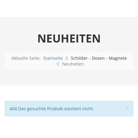
NEUHEITEN
Aktuelle Seite:
Startseite
Schilder - Dosen - Magnete
Neuheiten
Sch
×
Hinweis
404 Das gesuchte Produkt existiert nicht.
Ihr Vintage shop, Retro World, Retroworld, Bleschschilder, Autoregale, Blechschild, retrostil, Vintage,merchandising, Vintage store und vieles mehr.