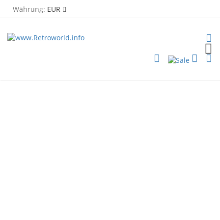
Währung:
EUR
TOG
PLG