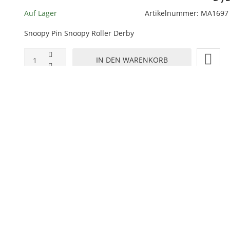
t
Auf Lager
Artikelnummer:
MA1697
choose
Snoopy Pin Snoopy Roller Derby
the
Way
ZUR WUNSCHLISTE HINZUFÜGEN
HINZUFÜGEN ZUM VERGLEICHEN
ZURÜCK ZU:
NEUHEITEN
BESCHREIBUNG
LIEFERZEIT
utterfly Verschluss