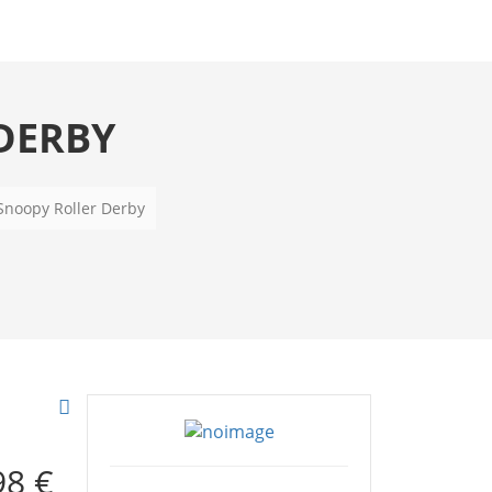
DERBY
Snoopy Roller Derby
98 €