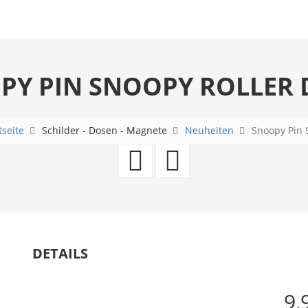
PY PIN SNOOPY ROLLER 
tseite
Schilder - Dosen - Magnete
Neuheiten
Snoopy Pin 
Tasse
Snoopy
Yellowstone
Pin
-
Snoopy
we
skating
DETAILS
don
9,