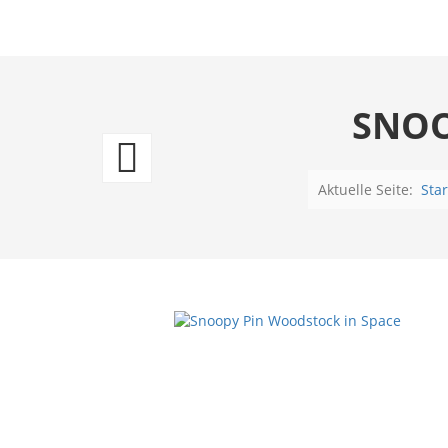
SNOO
Snoopy
Pin
Aktuelle Seite:
Star
Snoopy
skating