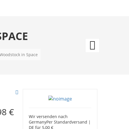
SPACE
Snoo
Pin
Woodstock in Space
Snoo
Surfin
98 €
Wir versenden nach
Germany
Per Standardversand |
DE für 5,00 €