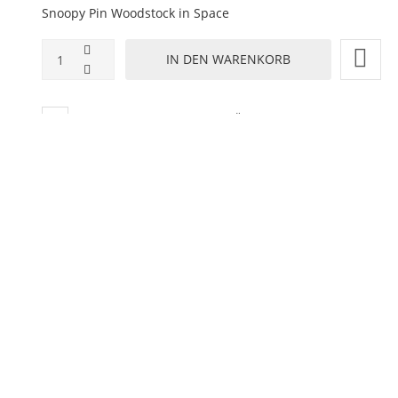
Snoopy Pin Woodstock in Space
ZUR WUNSCHLISTE HINZUFÜGEN
HINZUFÜGEN ZUM VERGLEICHEN
ZURÜCK ZU:
NEUHEITEN
BESCHREIBUNG
LIEFERZEIT
utterfly Verschluss
eln