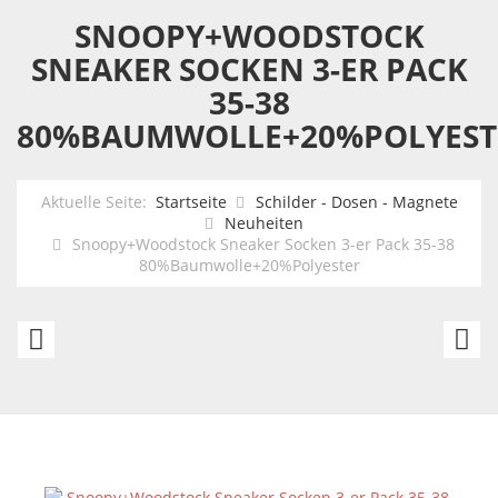
SNOOPY+WOODSTOCK
SNEAKER SOCKEN 3-ER PACK
35-38
80%BAUMWOLLE+20%POLYEST
Aktuelle Seite:
Startseite
Schilder - Dosen - Magnete
Neuheiten
Snoopy+Woodstock Sneaker Socken 3-er Pack 35-38
80%Baumwolle+20%Polyester
Snoopy+Woodstock
Of
Sneaker
Re
Socken
-
3-
R
er
N