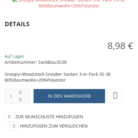
Pack
B
39-
n
42
Wo
DETAILS
80%Baumwolle+20%Polyester
n
pa
8,98 €
Auf Lager
Artikelnummer:
SockBlau3538
Snoopy+Woodstock Sneaker Socken 3-er Pack 35-38
80%Baumwolle+20%Polyester
ZUR WUNSCHLISTE HINZUFÜGEN
HINZUFÜGEN ZUM VERGLEICHEN