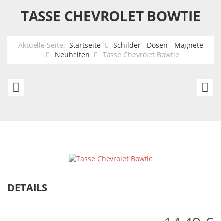
TASSE CHEVROLET BOWTIE
Aktuelle Seite:
Startseite
Schilder - Dosen - Magnete
Neuheiten
Tasse Chevrolet Bowtie
Tasse
T
Pontiac
Ch
Logo
Co
C
DETAILS