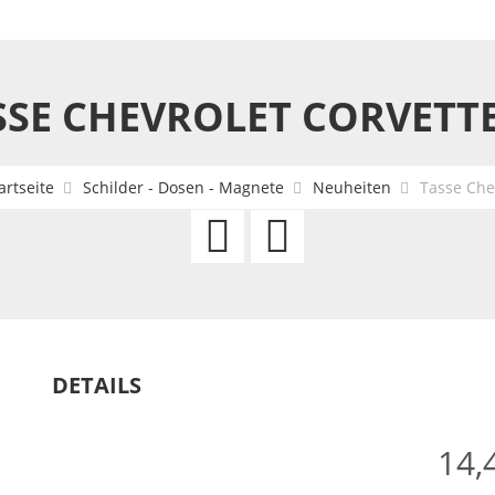
SSE CHEVROLET CORVETTE
artseite
Schilder - Dosen - Magnete
Neuheiten
Tasse Che
Tasse
Tasse
Chevrolet
Chevrolet
Bowtie
Corvette
C1
DETAILS
14,