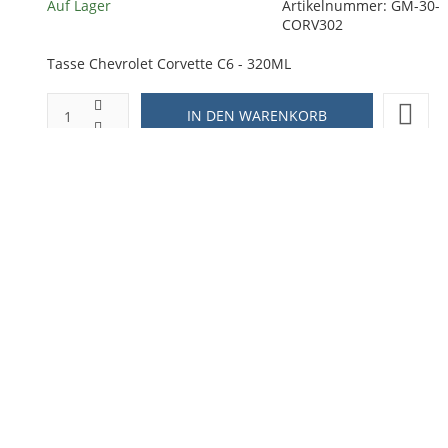
Auf Lager
Artikelnummer:
GM-30-
CORV302
Tasse Chevrolet Corvette C6 - 320ML
ZUR WUNSCHLISTE HINZUFÜGEN
HINZUFÜGEN ZUM VERGLEICHEN
ZURÜCK ZU:
NEUHEITEN
BESCHREIBUNG
LIEFERZEIT