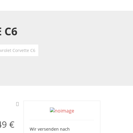
 C6
vrolet Corvette C6
49 €
Wir versenden nach