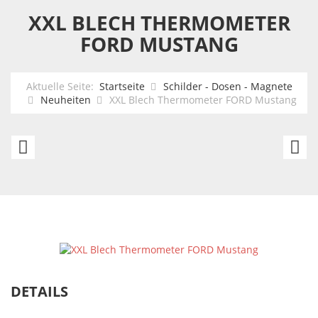
XXL BLECH THERMOMETER
FORD MUSTANG
Aktuelle Seite:
Startseite
Schilder - Dosen - Magnete
Neuheiten
XXL Blech Thermometer FORD Mustang
XXL
M
Blech
B
Thermometer
So
Chevrolet
Wa
Corvette
DETAILS