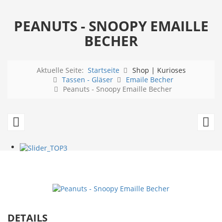
PEANUTS - SNOOPY EMAILLE
BECHER
Aktuelle Seite:
Startseite
Shop | Kurioses
Tassen - Gläser
Emaile Becher
Peanuts - Snoopy Emaille Becher
Guinness
Em
Logo
T
Emaille
T
Becher
P
Pr
DETAILS