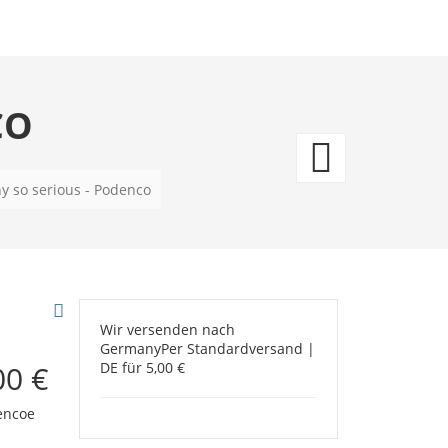
CO
Why
so
y so serious - Podenco
seriou
-
Mops
Wir versenden nach
Germany
Per Standardversand |
00 €
DE für 5,00 €
encoe