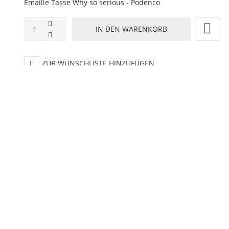
Emaille Tasse Why so serious - Podenco
ZUR WUNSCHLISTE HINZUFÜGEN
HINZUFÜGEN ZUM VERGLEICHEN
ZURÜCK ZU:
EMAILLE BECHER
BESCHREIBUNG
LIEFERZEIT
honende Handwäsche -
rbdruck !
00 ml - Höhe ca. 8 cm