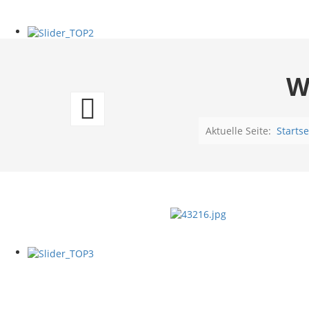
W
Why
so
Aktuelle Seite:
Startse
serious
-
Pudel