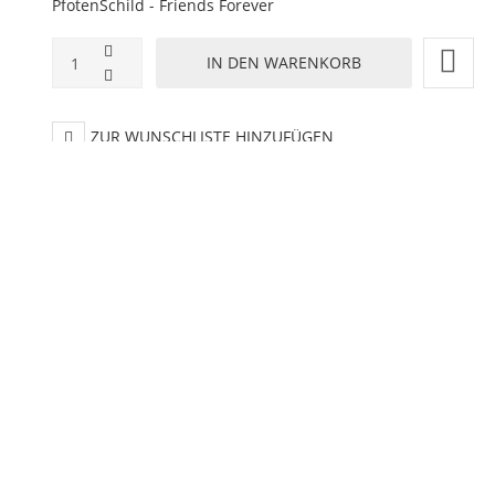
PfotenSchild - Friends Forever
ZUR WUNSCHLISTE HINZUFÜGEN
HINZUFÜGEN ZUM VERGLEICHEN
ZURÜCK ZU:
KERAMIK TASSEN
BESCHREIBUNG
LIEFERZEIT
0,33 l Maße: ca. 9 x 9 x 9 cm (H/B/T)