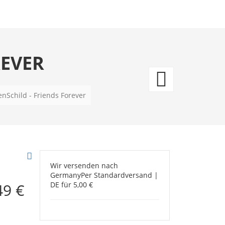
REVER
Pfote
-
enSchild - Friends Forever
Ein
Haus
ist
Wir versenden nach
Germany
Per Standardversand |
kein
49 €
DE für 5,00 €
echte