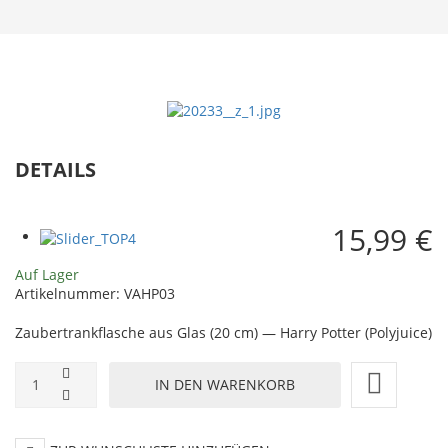
Schnapsgläs
Shot
4er-
Glas
Pack
2-
er
Set
DETAILS
15,99 €
Auf Lager
Artikelnummer:
VAHP03
Zaubertrankflasche aus Glas (20 cm) — Harry Potter (Polyjuice)