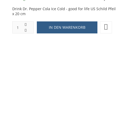
Drink Dr. Pepper Cola Ice Cold - good for life US Schild Pfeil 
x 20 cm
ZUR WUNSCHLISTE HINZUFÜGEN
HINZUFÜGEN ZUM VERGLEICHEN
ZURÜCK ZU:
STRASSENSCHILD
BESCHREIBUNG
LIEFERZEIT