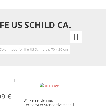
FE US SCHILD CA.
Memp
Grace
Cold - good for life US Schild ca. 70 x 20 cm
80x60
cm
99 €
Wir versenden nach
Germany
Per Standardversand |