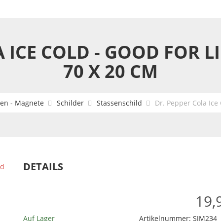
 ICE COLD - GOOD FOR LI
70 X 20 CM
sen - Magnete
Schilder
Stassenschild
Dr. Pepper Cola Ice 
DETAILS
19,
Auf Lager
Artikelnummer:
SJM234