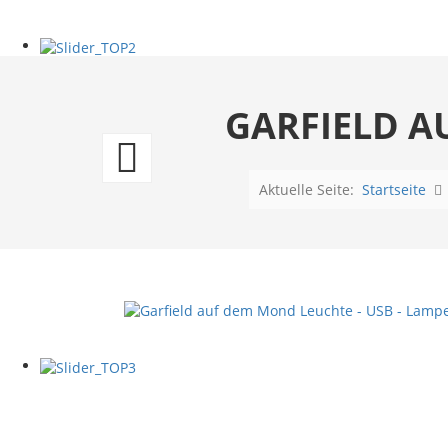
GARFIELD A
Beatles
Bassdrum
Aktuelle Seite:
Startseite
Leuchte
-
USB
-
Lampe