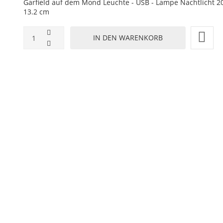
Garfield auf dem Mond Leuchte - USB - Lampe Nachtlicht 20
13.2 cm
ZUR WUNSCHLISTE HINZUFÜGEN
HINZUFÜGEN ZUM VERGLEICHEN
ZURÜCK ZU:
LED ARTIKEL
BESCHREIBUNG
LIEFERZEIT
als Lampe
gsmodus, der über einen Knopf am