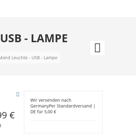
USB - LAMPE
Supe
-
 Mond Leuchte - USB - Lampe
gerah
LED
Panel
Wir versenden nach
Germany
Per Standardversand |
-
99 €
DE für 5,00 €
20
3