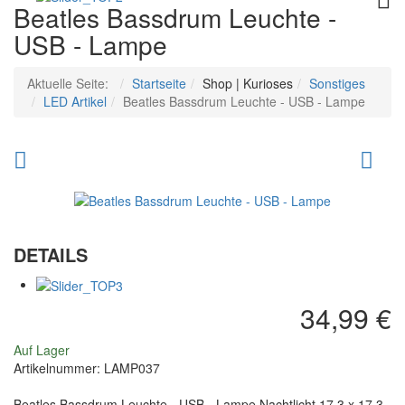
Beatles Bassdrum Leuchte -
USB - Lampe
Aktuelle Seite:
Startseite
Shop | Kurioses
Sonstiges
LED Artikel
Beatles Bassdrum Leuchte - USB - Lampe
Star
Gar
Wars
auf
Schreibtischlampe
de
Luke
Mo
DETAILS
Skywalker's
Le
Lichtschwert
-
34,99 €
59
US
cm
-
Auf Lager
Artikelnummer:
LAMP037
La
Beatles Bassdrum Leuchte - USB - Lampe Nachtlicht 17.3 x 17.3