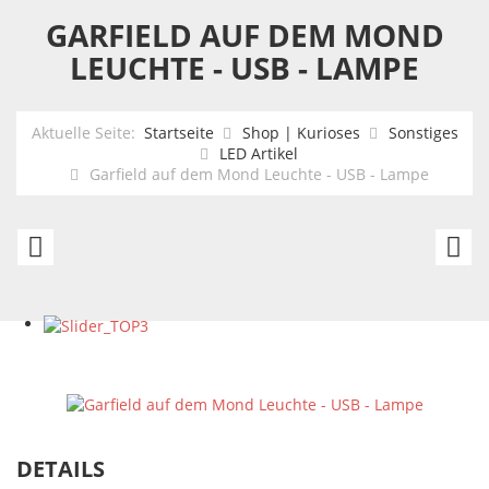
GARFIELD AUF DEM MOND
LEUCHTE - USB - LAMPE
Aktuelle Seite:
Startseite
Shop | Kurioses
Sonstiges
LED Artikel
Garfield auf dem Mond Leuchte - USB - Lampe
Beatles
S
Bassdrum
-
Leuchte
g
-
L
USB
Pa
-
-
Lampe
2
DETAILS
x