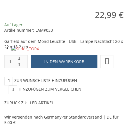
2
22,99 €
x
5
Auf Lager
Artikelnummer:
LAMP033
c
Garfield auf dem Mond Leuchte - USB - Lampe Nachtlicht 20 x
22 x 13.2 cm
ZUR WUNSCHLISTE HINZUFÜGEN
HINZUFÜGEN ZUM VERGLEICHEN
ZURÜCK ZU:
LED ARTIKEL
Wir versenden nach Germany
Per Standardversand | DE für
5,00 €