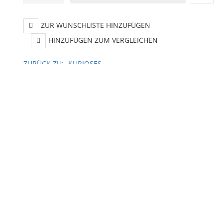
ZUR WUNSCHLISTE HINZUFÜGEN
HINZUFÜGEN ZUM VERGLEICHEN
ZURÜCK ZU:
KURIOSES
BESCHREIBUNG
LIEFERZEIT
rt
 Verschluckbare Kleinteile