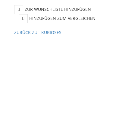
ZUR WUNSCHLISTE HINZUFÜGEN
HINZUFÜGEN ZUM VERGLEICHEN
ZURÜCK ZU:
KURIOSES
BESCHREIBUNG
LIEFERZEIT
exklusiven Schneekugel
ktes Accessoire für jeden Fan und verleiht jedem Raum eine beso