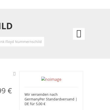
ILD
Elvis
Pink
ink Floyd Nummernschild
Cadill
Numme
99 €
Wir versenden nach
Germany
Per Standardversand |
DE für 5,00 €