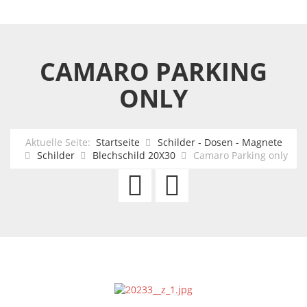
CAMARO PARKING
ONLY
Aktuelle Seite:
Startseite
Schilder - Dosen - Magnete
Schilder
Blechschild 20X30
Camaro Parking only
Heisenberg
That
Parking
Good
only
Gulf
Gasoline