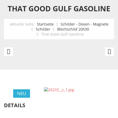
THAT GOOD GULF GASOLINE
Aktuelle Seite:
Startseite
Schilder - Dosen - Magnete
Schilder
Blechschild 20X30
That Good Gulf Gasoline
Camaro
Gu
Parking
S
only
N
N
NEU
DETAILS