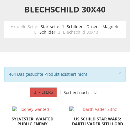
BLECHSCHILD 30X40
Aktuelle Seite:
Startseite
Schilder - Dosen - Magnete
Schilder
Blechschild 30X40
Sch
×
Hinweis
404 Das gesuchte Produkt existiert nicht.
FILTERS
Sortiert nach
SYLVESTER: WANTED
US SCHILD STAR WARS:
PUBLIC ENEMY
DARTH VADER SITH LORD